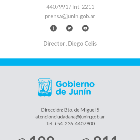
4407991 / Int. 2211
prensa@junin.gob.ar
Director
. Diego Celis
Dirección: Bto. de Miguel 5
atencionciudadana@junin.gob.ar
Tel. +54-236-4407900