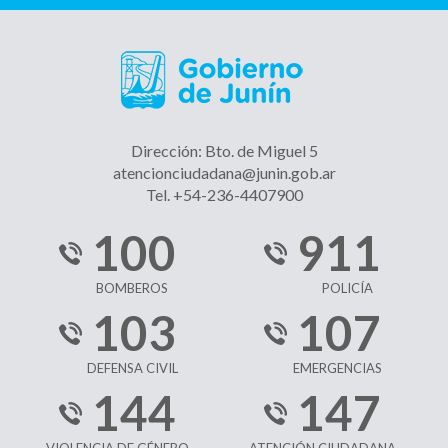
Dirección: Bto. de Miguel 5
atencionciudadana@junin.gob.ar
Tel. +54-236-4407900
100
911
BOMBEROS
POLICÍA
103
107
DEFENSA CIVIL
EMERGENCIAS
144
147
VIOLENCIA DE GÉNERO
ATENCIÓN CIUDADANA