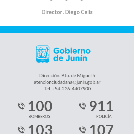
Director
. Diego Celis
Dirección: Bto. de Miguel 5
atencionciudadana@junin.gob.ar
Tel. +54-236-4407900
100
911
BOMBEROS
POLICÍA
103
107