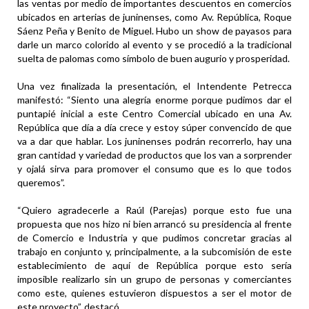
las ventas por medio de importantes descuentos en comercios
ubicados en arterias de juninenses, como Av. República, Roque
Sáenz Peña y Benito de Miguel. Hubo un show de payasos para
darle un marco colorido al evento y se procedió a la tradicional
suelta de palomas como símbolo de buen augurio y prosperidad.
Una vez finalizada la presentación, el Intendente Petrecca
manifestó: “Siento una alegría enorme porque pudimos dar el
puntapié inicial a este Centro Comercial ubicado en una Av.
República que día a día crece y estoy súper convencido de que
va a dar que hablar. Los juninenses podrán recorrerlo, hay una
gran cantidad y variedad de productos que los van a sorprender
y ojalá sirva para promover el consumo que es lo que todos
queremos”.
“Quiero agradecerle a Raúl (Parejas) porque esto fue una
propuesta que nos hizo ni bien arrancó su presidencia al frente
de Comercio e Industria y que pudimos concretar gracias al
trabajo en conjunto y, principalmente, a la subcomisión de este
establecimiento de aquí de República porque esto sería
imposible realizarlo sin un grupo de personas y comerciantes
como este, quienes estuvieron dispuestos a ser el motor de
este proyecto”, destacó.