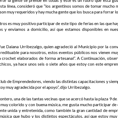
erte la gente se prende en todas y este es un rubro que está g
n esta línea, consideró que “los argentinos somos de tomar mucho
e son muy requeridos y hay mucha gente que los busca para forrar 
ros es muy positivo participar de este tipo de ferias en las que 
s y enviamos a domicilio, así que estamos disponibles en nues
fue Daiana Urribezalgo, quien agradeció al Municipio por la con
redituable para nosotros, estos eventos públicos nos vienen mu
a crochet elaborados de forma artesanal”. A Continuación, obser
 chicos, ya hace unos seis o siete años que estoy con este empr
lub de Emprendedores, viendo las distintas capacitaciones y siem
toy muy agradecida por el apoyo”, dijo Urribezalgo.
ontero, una de las tantas vecinas que se acercó hasta la plaza 9 de
o muy colorido y con buena música, me gusta mucho participar de 
ente unida y entretenida, como también la gran cantidad de empre
sica que hubo y los distintos espectáculos, así que estoy muy 