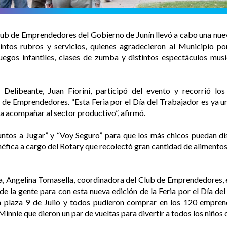
Club de Emprendedores del Gobierno de Junín llevó a cabo una nueva
intos rubros y servicios, quienes agradecieron al Municipio p
uegos infantiles, clases de zumba y distintos espectáculos mus
Delibeante, Juan Fiorini, participó del evento y recorrió los
de Emprendedores. “Esta Feria por el Día del Trabajador es ya un
ra acompañar al sector productivo”, afirmó.
ntos a Jugar” y “Voy Seguro” para que los más chicos puedan disf
néfica a cargo del Rotary que recolectó gran cantidad de alimento
ia, Angelina Tomasella, coordinadora del Club de Emprendedores, 
e la gente para con esta nueva edición de la Feria por el Día d
 plaza 9 de Julio y todos pudieron comprar en los 120 emprend
nie que dieron un par de vueltas para divertir a todos los niños q