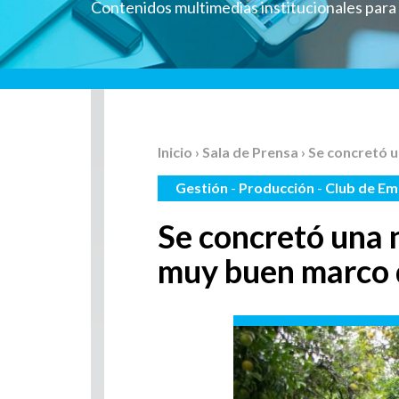
Contenidos multimedias institucionales par
Inicio
›
Sala de Prensa
› Se concretó 
Gestión
-
Producción
-
Club de E
Se concretó una n
muy buen marco 