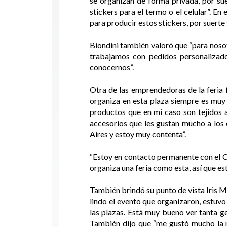
se organizan de forma privada, por su
stickers para el termo o el celular”. E
para producir estos stickers, por suert
Biondini también valoró que “para nosot
trabajamos con pedidos personalizado
conocernos”.
Otra de las emprendedoras de la feria 
organiza en esta plaza siempre es muy 
productos que en mi caso son tejidos 
accesorios que les gustan mucho a los
Aires y estoy muy contenta”.
“Estoy en contacto permanente con el C
organiza una feria como esta, así que es
También brindó su punto de vista Iris M
lindo el evento que organizaron, estuv
las plazas. Está muy bueno ver tanta g
También dijo que “me gustó mucho la mú