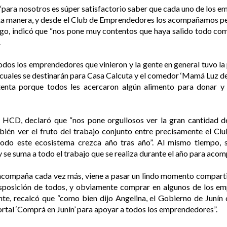
ara nosotros es súper satisfactorio saber que cada uno de los em
sta manera, y desde el Club de Emprendedores los acompañamos 
go, indicó que “nos pone muy contentos que haya salido todo com
.
dos los emprendedores que vinieron y la gente en general tuvo la
 cuales se destinarán para Casa Calcuta y el comedor ‘Mamá Luz de E
enta porque todos les acercaron algún alimento para donar y 
del HCD, declaró que “nos pone orgullosos ver la gran cantidad 
én ver el fruto del trabajo conjunto entre precisamente el Cl
do este ecosistema crezca año tras año”. Al mismo tiempo, s
y se suma a todo el trabajo que se realiza durante el año para acom
acompaña cada vez más, viene a pasar un lindo momento compartido 
isposición de todos, y obviamente comprar en algunos de los em
nte, recalcó que “como bien dijo Angelina, el Gobierno de Junín
portal ‘Comprá en Junín’ para apoyar a todos los emprendedores”.