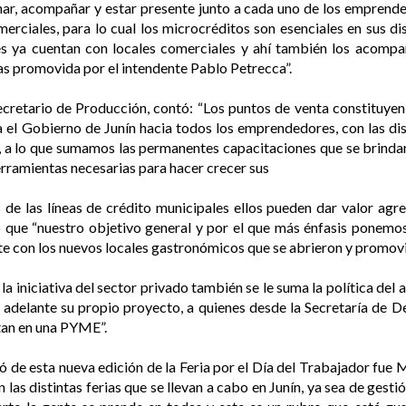
ar, acompañar y estar presente junto a cada uno de los emprend
erciales, para lo cual los microcréditos son esenciales en sus dist
 ya cuentan con locales comerciales y ahí también los acompañ
as promovida por el intendente Pablo Petrecca”.
ecretario de Producción, contó: “Los puntos de venta constituye
el Gobierno de Junín hacia todos los emprendedores, con las dis
, a lo que sumamos las permanentes capacitaciones que se brind
erramientas necesarias para hacer crecer sus
de las líneas de crédito municipales ellos pueden dar valor ag
tó que “nuestro objetivo general y por el que más énfasis ponemo
te con los nuevos locales gastronómicos que se abrieron y promovi
la iniciativa del sector privado también se le suma la política del
ar adelante su propio proyecto, a quienes desde la Secretaría d
rtan en una PYME”.
de esta nueva edición de la Feria por el Día del Trabajador fue Ma
las distintas ferias que se llevan a cabo en Junín, ya sea de gest