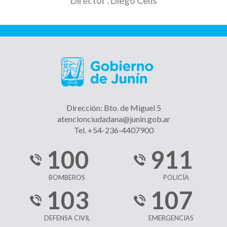
Director
. Diego Celis
Dirección: Bto. de Miguel 5
atencionciudadana@junin.gob.ar
Tel. +54-236-4407900
100
911
BOMBEROS
POLICÍA
103
107
DEFENSA CIVIL
EMERGENCIAS