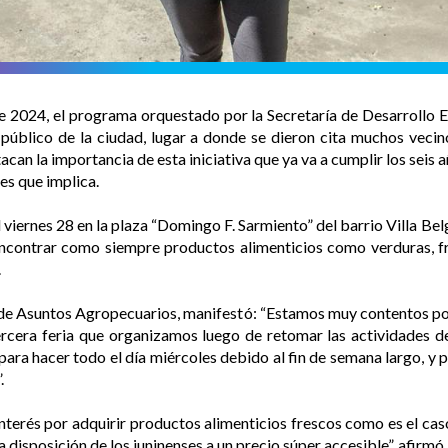
e 2024, el programa orquestado por la Secretaría de Desarrollo 
público de la ciudad, lugar a donde se dieron cita muchos vecin
tacan la importancia de esta iniciativa que ya va a cumplir los seis
ses que implica.
viernes 28 en la plaza “Domingo F. Sarmiento” del barrio Villa Belg
contrar como siempre productos alimenticios como verduras, frut
.
a de Asuntos Agropecuarios, manifestó: “Estamos muy contentos p
 tercera feria que organizamos luego de retomar las actividades d
ra hacer todo el día miércoles debido al fin de semana largo, y p
.
erés por adquirir productos alimenticios frescos como es el caso 
 disposición de los juninenses a un precio súper accesible”, afirmó.