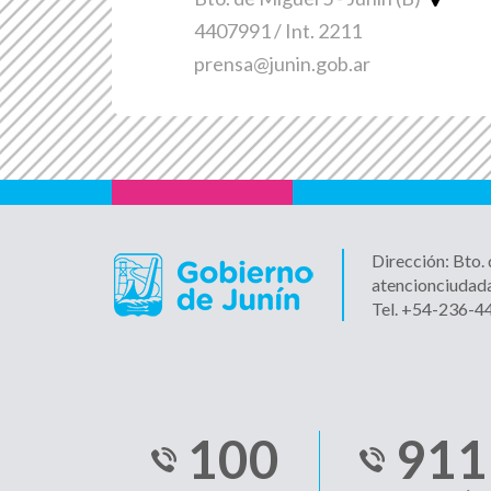
4407991 / Int. 2211
prensa@junin.gob.ar
Dirección: Bto.
atencionciudad
Tel. +54-236-
100
911