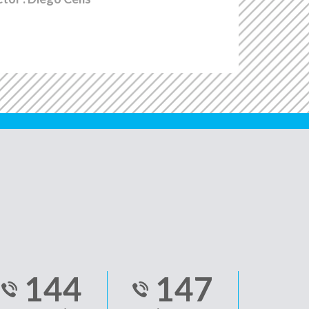
144
147