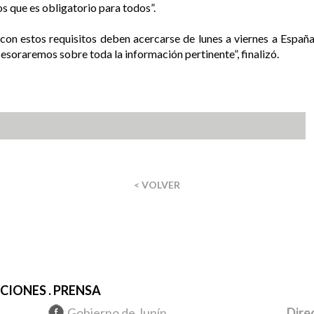
s que es obligatorio para todos”.
on estos requisitos deben acercarse de lunes a viernes a Españ
esoraremos sobre toda la información pertinente”, finalizó.
< VOLVER
IONES . PRENSA
Gobierno de Junín
Dire