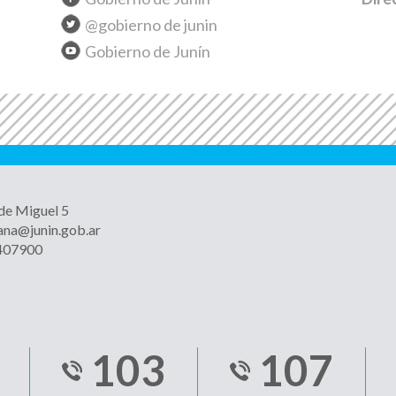
@gobierno de junin
Gobierno de Junín
 de Miguel 5
ana@junin.gob.ar
4407900
103
107