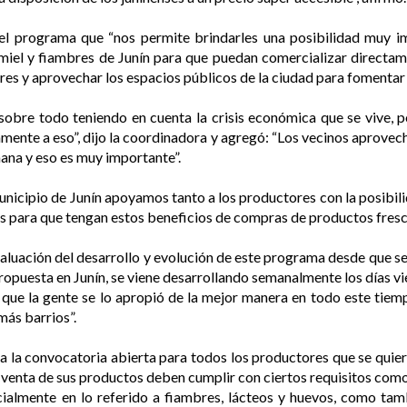
l programa que “nos permite brindarles una posibilidad muy imp
miel y fiambres de Junín para que puedan comercializar directam
es y aprovechar los espacios públicos de la ciudad para fomentar
sobre todo teniendo en cuenta la crisis económica que se vive, po
amente a eso”, dijo la coordinadora y agregó: “Los vecinos aprove
ana y eso es muy importante”.
unicipio de Junín apoyamos tanto a los productores con la posibi
os para que tengan estos beneficios de compras de productos fresco
aluación del desarrollo y evolución de este programa desde que 
ropuesta en Junín, se viene desarrollando semanalmente los días vi
que la gente se lo apropió de la mejor manera en todo este tiempo
más barrios”.
 a la convocatoria abierta para todos los productores que se quie
a venta de sus productos deben cumplir con ciertos requisitos com
ialmente en lo referido a fiambres, lácteos y huevos, como tam