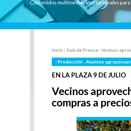
Contenidos multimedias institucionales par
Inicio
›
Sala de Prensa
› Vecinos apro
Producción
-
Asuntos agropecuar
EN LA PLAZA 9 DE JULIO
Vecinos aprovech
compras a precio