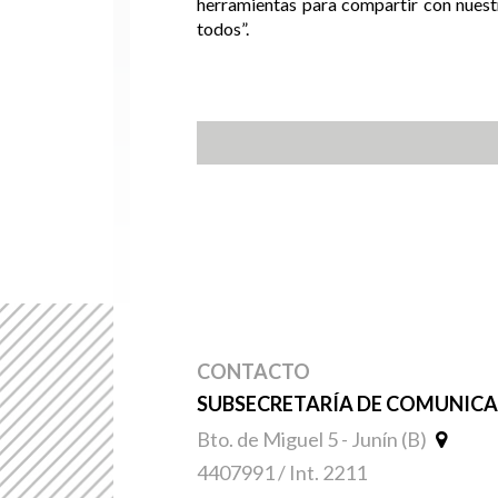
herramientas para compartir con nuest
todos”.
CONTACTO
SUBSECRETARÍA DE COMUNICAC
Bto. de Miguel 5 - Junín (B)
4407991 / Int. 2211