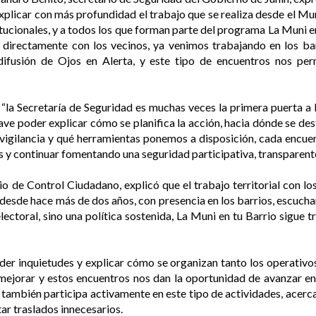
 explicar con más profundidad el trabajo que se realiza desde el Mu
tucionales, y a todos los que forman parte del programa La Muni en
 directamente con los vecinos, ya venimos trabajando en los ba
ifusión de Ojos en Alerta, y este tipo de encuentros nos perm
a Secretaría de Seguridad es muchas veces la primera puerta a la
ave poder explicar cómo se planifica la acción, hacia dónde se des
ovigilancia y qué herramientas ponemos a disposición, cada encu
 y continuar fomentando una seguridad participativa, transparente
 de Control Ciudadano, explicó que el trabajo territorial con los
 desde hace más de dos años, con presencia en los barrios, escuchan
ctoral, sino una política sostenida, La Muni en tu Barrio sigue tr
der inquietudes y explicar cómo se organizan tanto los operativos
ejorar y estos encuentros nos dan la oportunidad de avanzar en
ambién participa activamente en este tipo de actividades, acerca
itar traslados innecesarios.