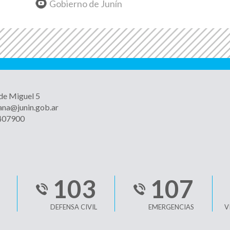
Gobierno de Junín
 de Miguel 5
ana@junin.gob.ar
4407900
103
107
DEFENSA CIVIL
EMERGENCIAS
V