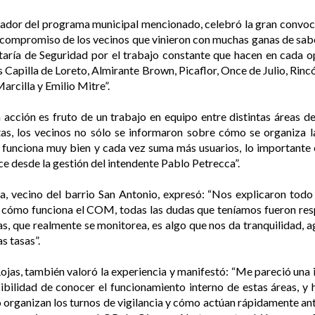
nador del programa municipal mencionado, celebró la gran convoc
l compromiso de los vecinos que vinieron con muchas ganas de sabe
taría de Seguridad por el trabajo constante que hacen en cada op
 Capilla de Loreto, Almirante Brown, Picaflor, Once de Julio, Rincó
arcilla y Emilio Mitre”.
 acción es fruto de un trabajo en equipo entre distintas áreas de
as, los vecinos no sólo se informaron sobre cómo se organiza 
 funciona muy bien y cada vez suma más usuarios, lo importante 
e desde la gestión del intendente Pablo Petrecca”.
ina, vecino del barrio San Antonio, expresó: “Nos explicaron tod
 y cómo funciona el COM, todas las dudas que teníamos fueron re
as, que realmente se monitorea, es algo que nos da tranquilidad,
s tasas”.
ojas, también valoró la experiencia y manifestó: “Me pareció una 
bilidad de conocer el funcionamiento interno de estas áreas, y
organizan los turnos de vigilancia y cómo actúan rápidamente a