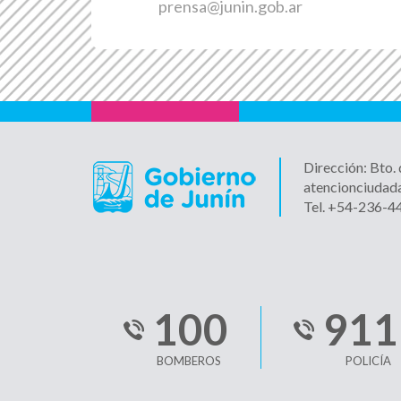
prensa@junin.gob.ar
Dirección: Bto.
atencionciudad
Tel. +54-236-
100
911
BOMBEROS
POLICÍA