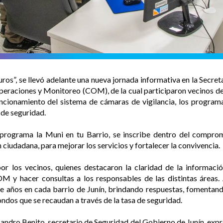
os”, se llevó adelante una nueva jornada informativa en la Secret
eraciones y Monitoreo (COM), de la cual participaron vecinos de 
cionamiento del sistema de cámaras de vigilancia, los programa
 de seguridad.
 programa la Muni en tu Barrio, se inscribe dentro del comprom
 ciudadana, para mejorar los servicios y fortalecer la convivencia.
r los vecinos, quienes destacaron la claridad de la informació
M y hacer consultas a los responsables de las distintas áreas. 
e años en cada barrio de Junín, brindando respuestas, fomentan
fondos que se recaudan a través de la tasa de seguridad.
Lisandro Benito, secretario de Seguridad del Gobierno de Junín, exp