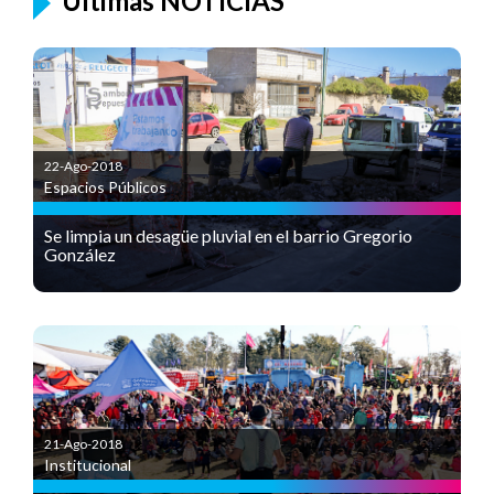
Últimas NOTICIAS
22-Ago-2018
Espacios Públicos
Se limpia un desagüe pluvial en el barrio Gregorio
González
21-Ago-2018
Institucional