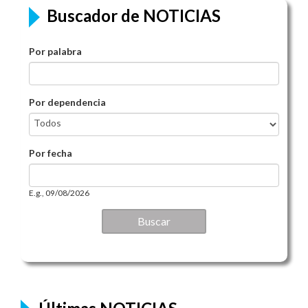
Buscador de NOTICIAS
Por palabra
Por dependencia
Por fecha
Por fecha
Date
E.g., 09/08/2026