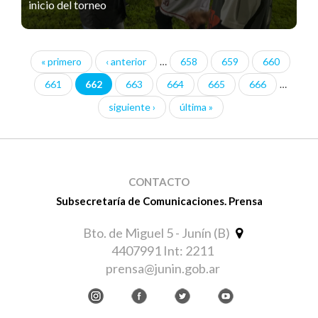
inicio del torneo
« primero
‹ anterior
…
658
659
660
Páginas
661
662
663
664
665
666
…
siguiente ›
última »
CONTACTO
Subsecretaría de Comunicaciones. Prensa
Bto. de Miguel 5 - Junín (B)
4407991 Int: 2211
prensa@junin.gob.ar