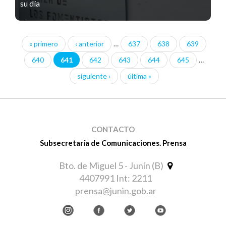
su día
« primero
‹ anterior
…
637
638
639
Páginas
640
641
642
643
644
645
…
siguiente ›
última »
CONTACTO
Subsecretaría de Comunicaciones. Prensa
Bto. de Miguel 5 - Junín (B)
4407991 Int: 2211
prensa@junin.gob.ar