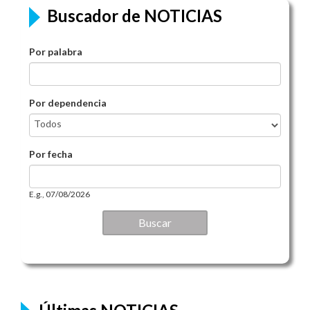
Buscador de NOTICIAS
Por palabra
Por dependencia
Por fecha
Por fecha
Date
E.g., 07/08/2026