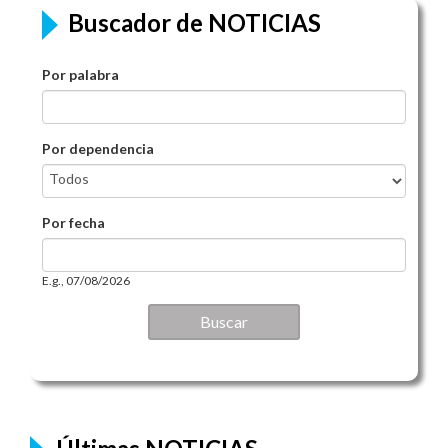
Buscador de NOTICIAS
Por palabra
Por dependencia
Por fecha
Por fecha
Date
E.g., 07/08/2026