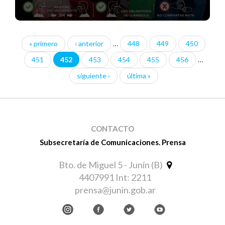
« primero
‹ anterior
…
448
449
450
Páginas
451
452
453
454
455
456
…
siguiente ›
última »
CONTACTO
Subsecretaría de Comunicaciones. Prensa
Bto. de Miguel 5 - Junín (B)
4407991 Int: 2211
prensa@junin.gob.ar