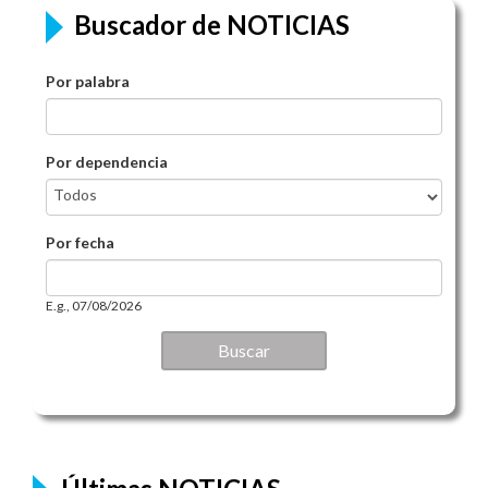
Buscador de NOTICIAS
Por palabra
Por dependencia
Por fecha
Por fecha
Date
E.g., 07/08/2026