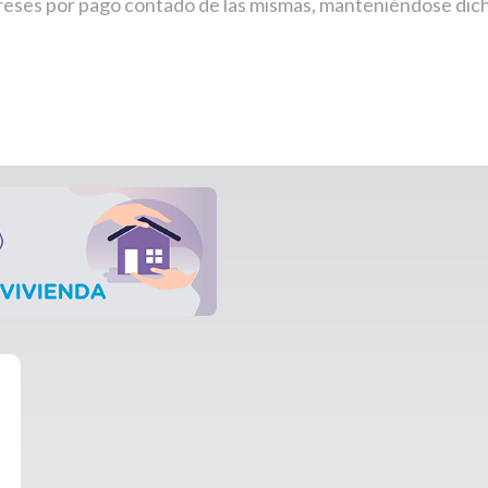
reses por pago contado de las mismas, manteniéndose dic
emana
 programas del área