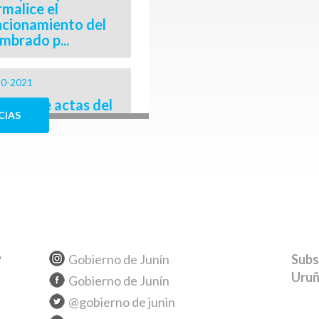
malice el
ncionamiento del
mbrado p...
10-2021
rega de actas del
CIAS
gimen de
tección de la
vienda
11-2020
emos abierto un
al de diálogo y
Gobierno de Junín
Subs
tamos agradecidos
Uruñ
Municipio"...
Gobierno de Junín
@gobierno de junin