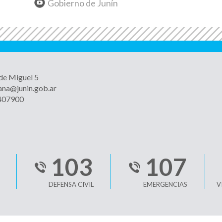
Gobierno de Junín
 de Miguel 5
ana@junin.gob.ar
4407900
103
107
DEFENSA CIVIL
EMERGENCIAS
V