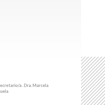
ecretario/a
. Dra. Marcela
uela