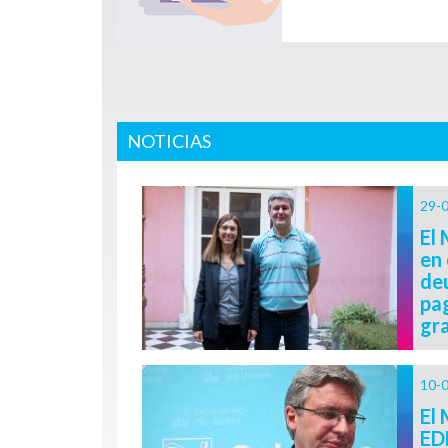
NOTICIAS
29-
El 
en 
deu
pag
gra
10-
El 
ED