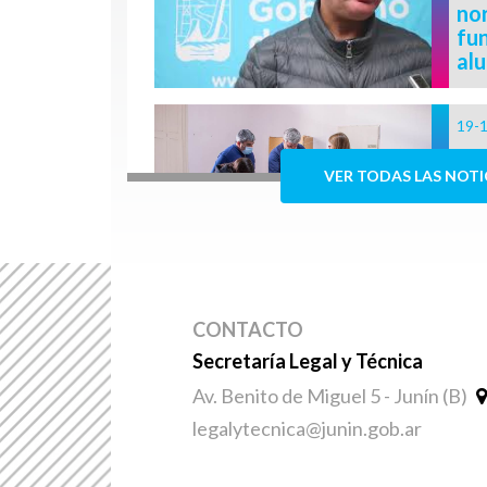
nor
fu
alu
19-
Ent
VER TODAS LAS NOTI
Ré
Pro
vi
12-
CONTACTO
"H
Secretaría Legal y Técnica
can
Av. Benito de Miguel 5 - Junín (B)
es
al 
legalytecnica@junin.gob.ar