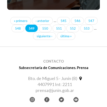
« primero
‹ anterior
…
545
546
547
Páginas
548
549
550
551
552
553
…
siguiente ›
última »
CONTACTO
Subsecretaría de Comunicaciones. Prensa
Bto. de Miguel 5 - Junín (B)
4407991 Int: 2211
prensa@junin.gob.ar