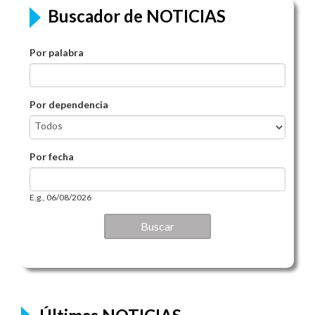
Buscador de NOTICIAS
Por palabra
Por dependencia
Por fecha
Por fecha
Date
E.g., 06/08/2026