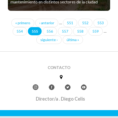
mantenimiento en distintos sectores de la ciudad
« primero
‹ anterior
…
551
552
553
Páginas
554
555
556
557
558
559
…
siguiente ›
última »
CONTACTO
Director/a
. Diego Celis