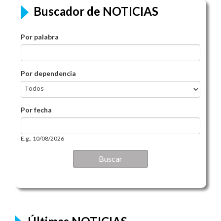
Buscador de NOTICIAS
Por palabra
Por dependencia
Por fecha
Por fecha
Date
E.g., 10/08/2026