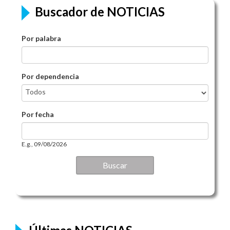
Buscador de NOTICIAS
Por palabra
Por dependencia
Por fecha
Por fecha
Date
E.g., 09/08/2026