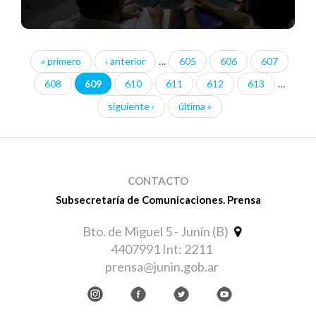
« primero
‹ anterior
…
605
606
607
Páginas
608
609
610
611
612
613
…
siguiente ›
última »
CONTACTO
Subsecretaría de Comunicaciones. Prensa
Bto. de Miguel 5 - Junín (B)
4407991 Int: 2211
prensa@junin.gob.ar