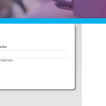
fecha
fecha
07/08/2026