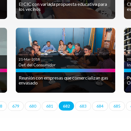
El CIC con variada propuesta educativa para
C
los vecinos
e
21-Mar-2018
20
Def. del Consumidor
In
Reunión con empresas que comercializan gas
Pe
envasado
O
8
679
680
681
682
683
684
685