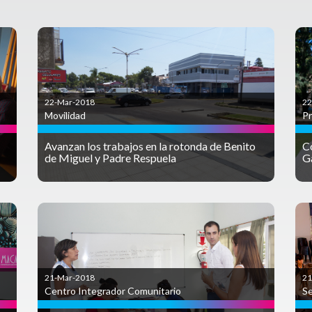
22-Mar-2018
22
Movilidad
P
Avanzan los trabajos en la rotonda de Benito
Co
de Miguel y Padre Respuela
G
21-Mar-2018
21
Centro Integrador Comunitario
Se