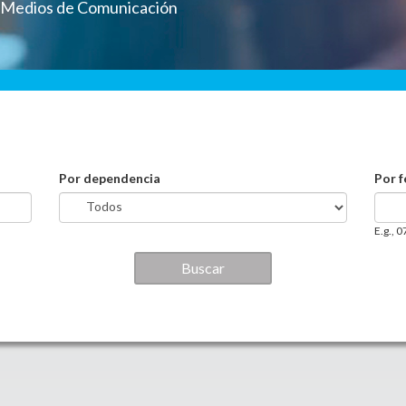
a Medios de Comunicación
Por dependencia
Por 
Por 
Date
E.g., 