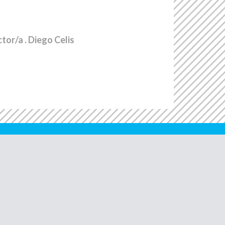
ctor/a
. Diego Celis