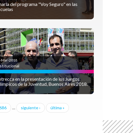
harla del programa "Voy Seguro" en las
scuelas
-Mar-2018
stitucional
trecca en la presentación de los Juegos
límpicos de la Juventud, Buenos Aires 2018.
686
…
siguiente ›
última »