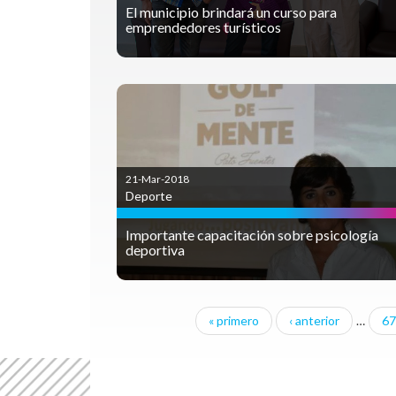
El municipio brindará un curso para
emprendedores turísticos
21-Mar-2018
Deporte
Importante capacitación sobre psicología
deportiva
« primero
‹ anterior
…
67
Páginas