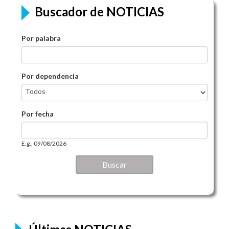
Buscador de NOTICIAS
Por palabra
Por dependencia
Por fecha
Por fecha
Date
E.g., 09/08/2026