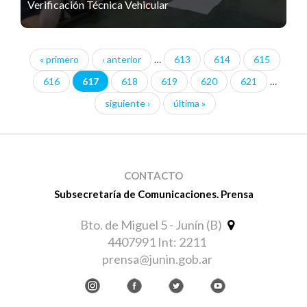
Verificación Técnica Vehicular
« primero
‹ anterior
…
613
614
615
Páginas
616
617
618
619
620
621
…
siguiente ›
última »
CONTACTO
Subsecretaría de Comunicaciones. Prensa
Bto. de Miguel 5 - Junín (B)
4407991 Int: 2211
prensa@junin.gob.ar