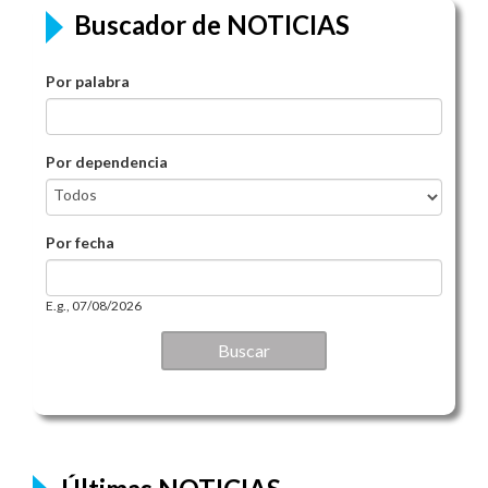
Buscador de NOTICIAS
Por palabra
Por dependencia
Por fecha
Por fecha
Date
E.g., 07/08/2026