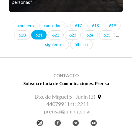
personas"
« primero
‹ anterior
…
617
618
619
Páginas
620
621
622
623
624
625
…
siguiente ›
última »
CONTACTO
Subsecretaría de Comunicaciones. Prensa
Bto. de Miguel 5 - Junín (B)
4407991 Int: 2211
prensa@junin.gob.ar