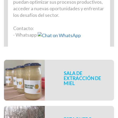
puedan optimizar sus procesos productivos,
acceder a nuevas oportunidades y enfrentar
los desafíos del sector.
Contacto:
- Whatsapp
Inicio de sección de
programas del área
SALA DE
EXTRACCIÓN DE
MIEL