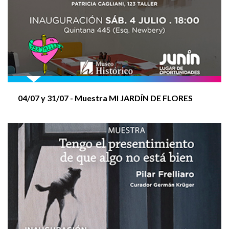
CRUCE 400M - PROMOCIONAL (Niños/s y
Adolescentes)
XX SALON NACIONAL ARTES VISUALES 2025
04/07 y
31/07
- Muestra MI JARDÍN DE FLORES
CRUCE 2.500 M
COLONIA PCD