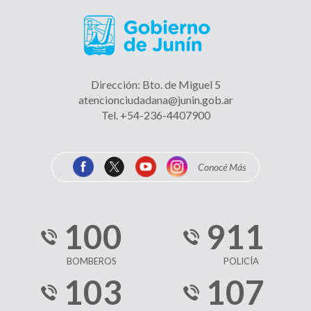
VERANO ACTIVO - ADULTOS MAYORES
Dirección: Bto. de Miguel 5
atencionciudadana@junin.gob.ar
Tel. +54-236-4407900
La MUNI en tu barrio
Conocé Más
Muestra FINA, ROCK y ARTE
100
911
BOMBEROS
POLICÍA
103
107
ORIENTACIÓN PARA LA ADOPCIÓN