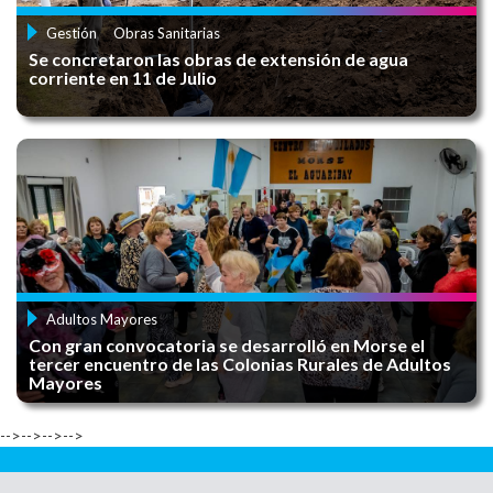
Gestión
Obras Sanitarias
Se concretaron las obras de extensión de agua
corriente en 11 de Julio
MUESTRA MUJER DE RÍO
CURSO DE LICENCIA DE CONDUCIR
Adultos Mayores
Con gran convocatoria se desarrolló en Morse el
CONVOCATORIA MUSEO ABIERTO
tercer encuentro de las Colonias Rurales de Adultos
Mayores
-->-->-->-->
NODO TECNOLÓGICO - CURSOS