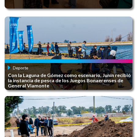
Convocatoria - XXI FERIA DEL LIBRO JUNÍN
2025
HUERTA EN CASA
Deporte
Con la Laguna de Gómez como escenario, Junín recibió
la instancia de pesca de los Juegos Bonaerenses de
General Viamonte
Escuela Emprendedora
CAMPAÑA INTEGRAL DE RECICLADO: ​JUNÍN
RECICLA