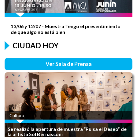
RENOVÁ TU CARNET de Manipulación de
Alimentos
13/06 y
12/07
- Muestra Tengo el presentimiento
de que algo no está bien
CIUDAD HOY
JORNADA RCP
Ver Sala de Prensa
AGUSTÍN ROCA - 138 AÑOS
Cultura
FIESTA DE LA INDEPENDENCIA
Se realizó la apertura de muestra “Pulsa el Deseo” de
la artista Sol Bernasconi